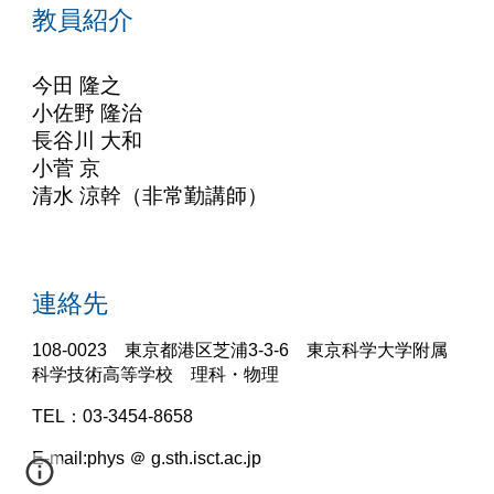
教員紹介
今田 隆之
小佐野 隆治
長谷川 大和
小菅 京
清水 涼幹（非常勤講師）
連絡先
108-0023 東京都港区芝浦3-3-6 東京
科学
大学附属
科学技術高等学校 理科・物理
TEL：03-3454-8658
E-mail:
phys
＠ g.sth.
isct
.ac.jp